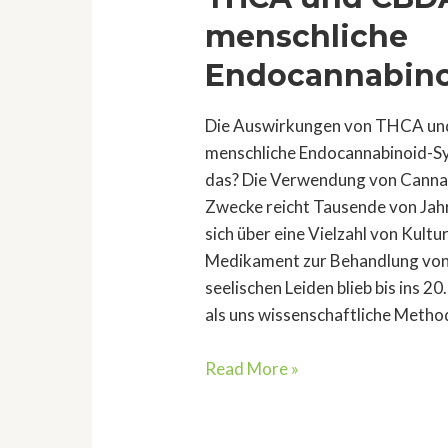
menschliche
Endocannabino
Die Auswirkungen von THCA un
menschliche Endocannabinoid-Sy
das? Die Verwendung von Cannab
Zwecke reicht Tausende von Jah
sich über eine Vielzahl von Kultu
Medikament zur Behandlung von 
seelischen Leiden blieb bis ins 20
als uns wissenschaftliche Meth
Die
Read More »
Auswirkungen
von