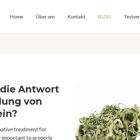
Home
Über uns
Kontakt
BLOG
Testve
die Antwort
lung von
ein?
native treatment for
is important to properly