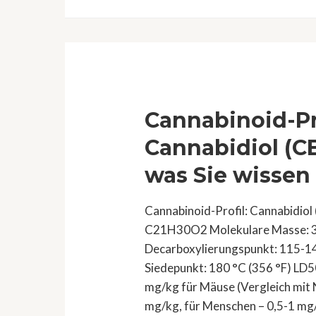
THCA
und
CBDA
auf
das
menschliche
Cannabinoid-Pro
Endocannabinoid-
System
Cannabidiol (CB
was Sie wissen 
Cannabinoid-Profil: Cannabidiol
C21H30O2 Molekulare Masse: 
Decarboxylierungspunkt: 115-145
Siedepunkt: 180 °C (356 °F) LD50
mg/kg für Mäuse (Vergleich mit N
mg/kg, für Menschen – 0,5-1 mg