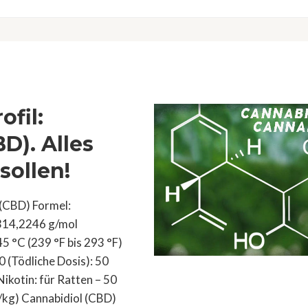
fil:
D). Alles
sollen!
 (CBD) Formel:
314,2246 g/mol
 °C (239 °F bis 293 °F)
 (Tödliche Dosis): 50
ikotin: für Ratten – 50
/kg) Cannabidiol (CBD)