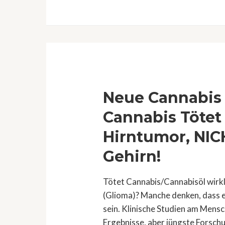
Behandlung
von
Leukämie
Neue Cannabis 
Cannabis Tötet
Hirntumor, NIC
Gehirn!
Tötet Cannabis/Cannabisöl wirkl
(Glioma)? Manche denken, dass es
sein. Klinische Studien am Mens
Ergebnisse, aber jüngste Forsc