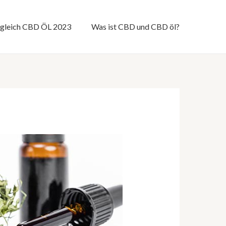
rgleich CBD ÖL 2023
Was ist CBD und CBD öl?