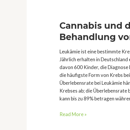
Cannabis und d
Behandlung vo
Leukämie ist eine bestimmte Krebs
Jährlich erhalten in Deutschland
davon 600 Kinder, die Diagnose 
die häufigste Form von Krebs bei
Überlebensrate bei Leukämie hän
Krebses ab; die Überlebensrat
kann bis zu 89% betragen währe
Cannabis
Read More »
und
die