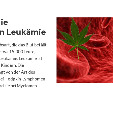
ie
n Leukämie
art, die das Blut befällt.
 etwa 15‘000 Leute,
Leukämie. Leukämie ist
 Kindern. Die
gt von der Art des
e bei Hodgkin-Lymphomen
nd sie bei Myelomen …