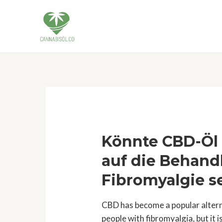
Skip
to
content
Könnte CBD-Öl 
auf die Behand
Fibromyalgie s
CBD has become a popular alter
people with fibromyalgia, but it 