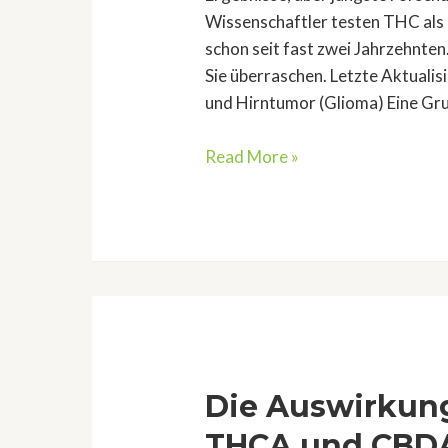
Wissenschaftler testen THC als 
schon seit fast zwei Jahrzehnten
Sie überraschen. Letzte Aktuali
und Hirntumor (Glioma) Eine Gr
Neue
Read More »
Cannabis
Studie:
Cannabis
Tötet
Ihren
Hirntumor,
NICHT
Ihr
Die Auswirkun
Gehirn!
THCA und CBDA